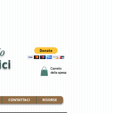
o
ici
Carrello
della spesa
CONTATTACI
RISORSE