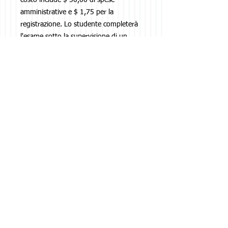
costo include $ 50,00 di spese
amministrative e $ 1,75 per la
registrazione. Lo studente completerà
l'esame sotto la supervisione di un
supervisore designato e approvato.
CONTATTO
Cattedrale di Sant'Antonio
Casa degli studi liturgici
PO Box 1846
Manassas, VA
20108-1846
Tel:
703-396-7493
(MF: 9: 00-16: 00 ET)
admin presso stanthonysliturgicalhouse.org
©
2017-2021
di St. Anthony's Cathedral
House of Liturgical Studies
Privacy uno
d
erms
sito T