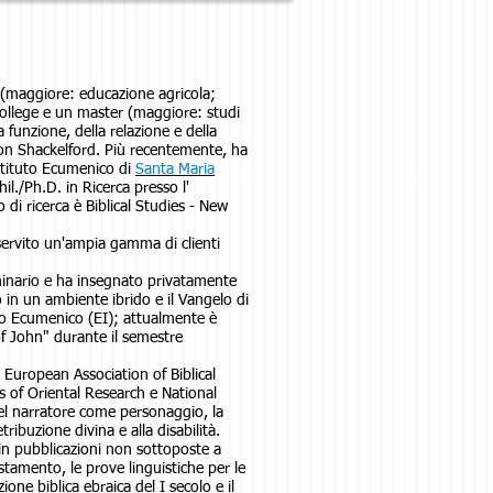
s (maggiore: educazione agricola;
College e un master (maggiore: studi
a funzione, della relazione e della
on Shackelford. Più recentemente, ha
Istituto Ecumenico di
Santa Maria
l./Ph.D. in Ricerca presso l'
 di ricerca è Biblical Studies - New
servito un'ampia gamma di clienti
eminario e ha insegnato privatamente
 in un ambiente ibrido e il Vangelo di
uto Ecumenico (EI); attualmente è
of John" durante il semestre
, European Association of Biblical
 of Oriental Research e National
el narratore come personaggio, la
ribuzione divina e alla disabilità.
i in pubblicazioni non sottoposte a
Testamento, le prove linguistiche per le
one biblica ebraica del I secolo e il