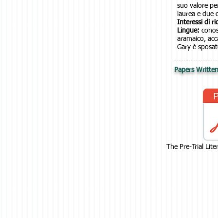
suo valore per
laurea e due d
Interessi di ri
Lingue:
conosc
aramaico, acc
Gary è sposato
Papers Written
The Pre-Trial Lit