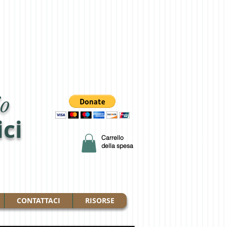
o
ici
Carrello
della spesa
CONTATTACI
RISORSE