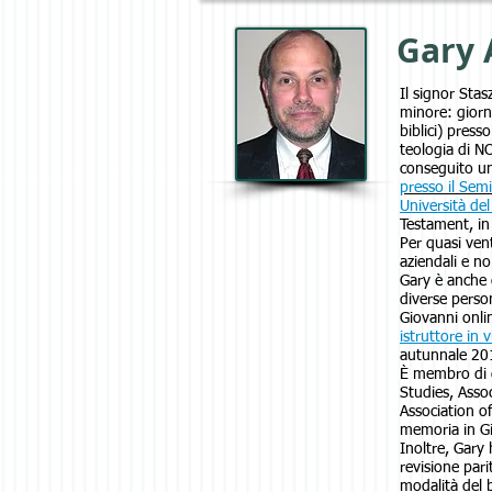
Gary 
Il signor Sta
minore: giorn
biblici) press
teologia di N
conseguito un 
presso il Semi
Università del
Testament, in
Per quasi ven
aziendali e no
Gary è anche 
diverse perso
Giovanni onli
istruttore in v
autunnale 20
È membro di di
Studies, Asso
Association o
memoria in Gio
Inoltre, Gary 
revisione pari
modalità del b