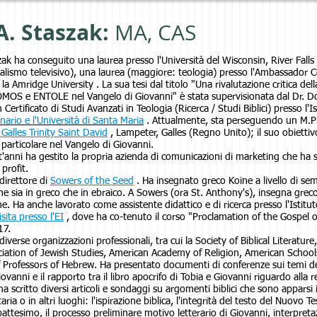
A. Staszak:
MA, CAS
szak ha conseguito una laurea presso l'Università del Wisconsin, River Fall
alismo televisivo), una laurea (maggiore: teologia) presso l'Ambassador 
o la Amridge University . La sua tesi dal titolo "Una rivalutazione critica dell
OMOS e ENTOLE nel Vangelo di Giovanni" è stata supervisionata dal Dr. D
Certificato di Studi Avanzati in Teologia (Ricerca / Studi Biblici) presso l'
nario e l'Università di Santa Maria
. Attualmente, sta perseguendo un M.Phi
 Galles Trinity Saint David
, Lampeter, Galles (Regno Unito); il suo obiettivo
 particolare nel Vangelo di Giovanni.
t'anni ha gestito la propria azienda di comunicazioni di marketing che ha 
 profit.
direttore di
Sowers of the Seed
. Ha insegnato greco Koine a livello di s
ne sia in greco che in ebraico. A Sowers (ora St. Anthony's), insegna greco
ne. Ha anche lavorato come assistente didattico e di ricerca presso l'Istit
isita presso l'EI
, dove ha co-tenuto il corso "Proclamation of the Gospel 
17.
verse organizzazioni professionali, tra cui la Society of Biblical Literature
ciation of Jewish Studies, American Academy of Religion, American Schools
f Professors of Hebrew. Ha presentato documenti di conferenze sui temi d
vanni e il rapporto tra il libro apocrifo di Tobia e Giovanni riguardo alla ret
ha scritto diversi articoli e sondaggi su argomenti biblici che sono appars
taria o in altri luoghi: l'ispirazione biblica, l'integrità del testo del Nuovo 
attesimo, il processo preliminare motivo letterario di Giovanni, interpretazi